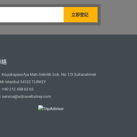
聯絡
Küçükayasofya Mah.Gelinlik Sok. No:1/3 Sultanahmet.
tih Istanbul 34122 TURKEY
+90 212 458 65 65
service@eztravelturkey.com