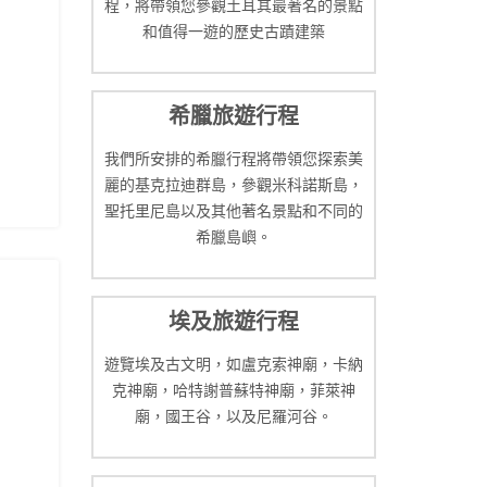
程，將帶領您參觀土耳其最著名的景點
和值得一遊的歷史古蹟建築
希臘旅遊行程
我們所安排的希臘行程將帶領您探索美
麗的基克拉迪群島，參觀米科諾斯島，
聖托里尼島以及其他著名景點和不同的
希臘島嶼。
埃及旅遊行程
遊覽埃及古文明，如盧克索神廟，卡納
克神廟，哈特謝普蘇特神廟，菲萊神
廟，國王谷，以及尼羅河谷。