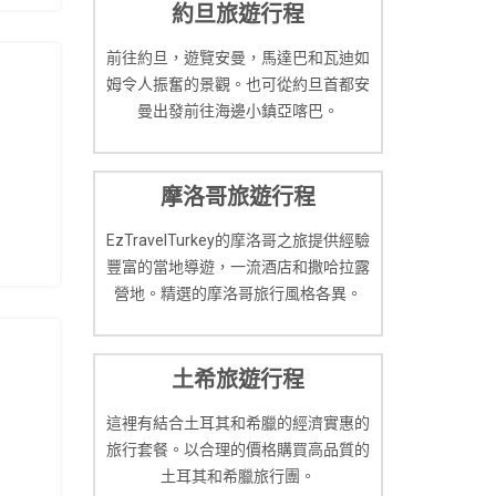
約旦旅遊行程
前往約旦，遊覽安曼，馬達巴和瓦迪如
姆令人振奮的景觀。也可從約旦首都安
曼出發前往海邊小鎮亞喀巴。
摩洛哥旅遊行程
EzTravelTurkey的摩洛哥之旅提供經驗
豐富的當地導遊，一流酒店和撒哈拉露
營地。精選的摩洛哥旅行風格各異。
土希旅遊行程
這裡有結合土耳其和希臘的經濟實惠的
旅行套餐。以合理的價格購買高品質的
土耳其和希臘旅行團。