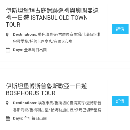
伊斯坦堡拜占庭遺跡巡禮與奧圖曼巡
禮一日遊 ISTANBUL OLD TOWN
TOUR
詳情
Destinations:
藍色清真寺/古羅馬賽馬場/卡菲爾阿札
宗教學校/托普卡匹皇宮/有頂大市集
Days:
全年每日出團
伊斯坦堡博斯普魯斯歐亞一日遊
BOSPHORUS TOUR
詳情
Destinations:
埃及市集/魯斯坦帕夏清真寺/遊博斯普
魯斯海峽/魯梅利古堡/ 恰姆勒加山丘/朵瑪巴切新皇宮
Days:
全年每日出團