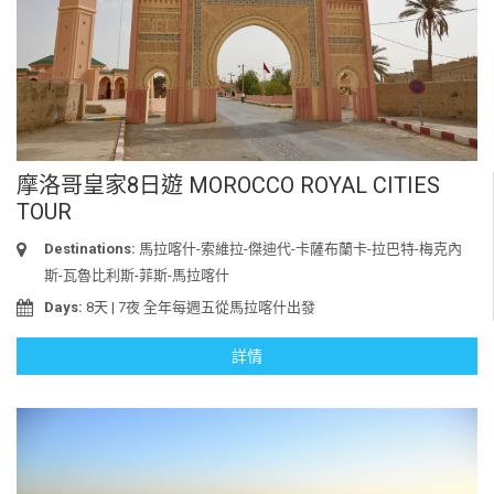
摩洛哥皇家8日遊 MOROCCO ROYAL CITIES
TOUR
Destinations:
馬拉喀什-索維拉-傑迪代-卡薩布蘭卡-拉巴特-梅克內
斯-瓦魯比利斯-菲斯-馬拉喀什
Days:
8天 | 7夜 全年每週五從馬拉喀什出發
詳情