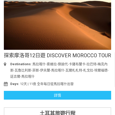
探索摩洛哥12日遊 DISCOVER MOROCCO TOUR
Destinations:
馬拉喀什-索維拉-傑迪代-卡薩布蘭卡-拉巴特-梅克內
斯-瓦魯比利斯-菲斯-伊夫蘭-馬拉喀什-瓦爾札札特-札戈拉-埃爾福德-
廷吉爾-馬拉喀什
Days:
12天 | 11夜 全年每日從馬拉喀什出發
詳情
土耳其旅遊行程