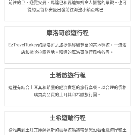
前往約旦，遊覽安曼，馬達巴和瓦迪如姆令人振奮的景觀。也可
從約旦首都安曼出發前往海邊小鎮亞喀巴。
摩洛哥旅遊行程
EzTravelTurkey的摩洛哥之旅提供經驗豐富的當地導遊，一流酒
店和撒哈拉露營地。精選的摩洛哥旅行風格各異。
土希旅遊行程
這裡有結合土耳其和希臘的經濟實惠的旅行套餐。以合理的價格
購買高品質的土耳其和希臘旅行團。
土希遊輪行程
從雅典到土耳其庫薩達斯的豪華遊輪將帶領您沿著希臘海岸和土