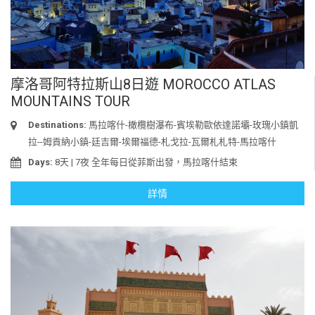
摩洛哥阿特拉斯山8日遊 MOROCCO ATLAS
MOUNTAINS TOUR
Destinations:
馬拉喀什-橄欖樹瀑布-賓埃勒歐依達諾壩-玫瑰小鎮凱
拉--姆貢納小鎮-廷吉爾-埃爾福德-札戈拉-瓦爾札札特-馬拉喀什
Days:
8天 | 7夜 全年每日從菲斯出發，馬拉喀什結束
詳情