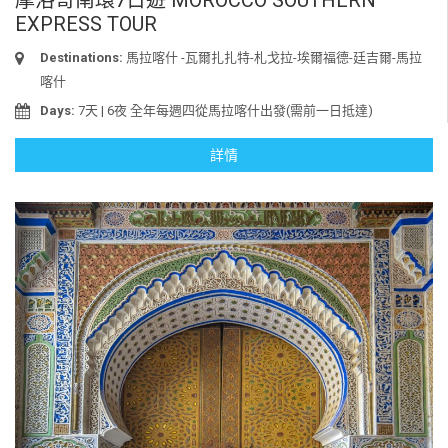
EXPRESS TOUR
Destinations:
馬拉喀什 -瓦爾扎扎特-札戈拉-埃爾福德-廷吉爾-馬拉
喀什
Days:
7天 | 6夜 全年每週四從馬拉喀什出發(需前一日抵達)
詳情