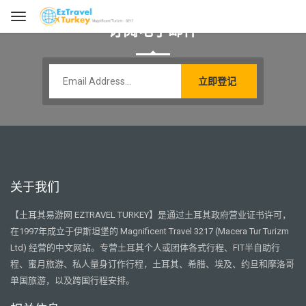
订阅电子邮件
关于我们
【土耳其易游网 EZTRAVEL TURKEY】是通过土耳其政府营业证书许可，
在1997年成立于伊斯坦堡的 Magnificent Travel 3217 (Macera Tur Turizm
Ltd) 经营的中文网站。专营土耳其个人或团体各式行程、FIT半自助行
程、蜜月旅游、私人量身订作行程，土耳其、希腊、埃及、约旦和摩洛哥
单国旅游，以及跨国行程安排。