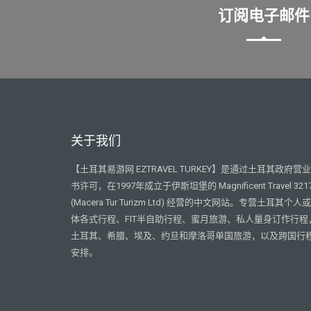
订阅电子邮件
关于我们
【土耳其易游网 EZTRAVEL TURKEY】是通过土耳其政府营
书许可，在1997年成立于伊斯坦堡的 Magnificent Travel 321
(Macera Tur Turizm Ltd) 经营的中文网站。专营土耳其个人
体各式行程、FIT半自助行程、蜜月旅游、私人量身订作行程
土耳其、希腊、埃及、约旦和摩洛哥单国旅游，以及跨国行
安排。