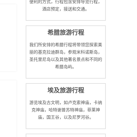
便利的方式，行程包含安排导览行程，
酒店预定，接送和交通。
希腊旅游行程
我们所安排的希腊行程将带领您探索美
丽的基克拉迪群岛，参观米科诺斯岛，
圣托里尼岛以及其他著名景点和不同的
希腊岛屿。
埃及旅游行程
游览埃及古文明，如卢克索神庙，卡纳
克神庙，哈特谢普苏特神庙，菲莱神
庙，国王谷，以及尼罗河谷。