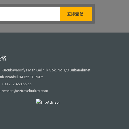
联络
Küçükayasofya Mah.Gelinlik Sok. No:1/3 Sultanahmet.
tih Istanbul 34122 TURKEY
+90 212 458 65 65
service@eztravelturkey.com