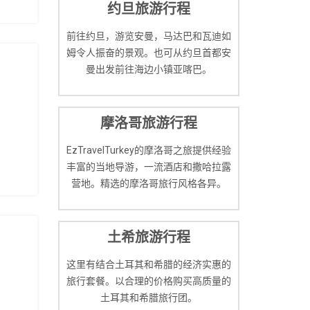
约旦旅游行程
前往约旦，游览安曼，马达巴和瓦迪如
姆令人振奋的景观。也可从约旦首都安
曼出发前往海边小镇亚喀巴。
摩洛哥旅游行程
EzTravelTurkey的摩洛哥之旅提供经验
丰富的当地导游，一流酒店和撒哈拉露
营地。精选的摩洛哥旅行风格各异。
土希旅游行程
这里有结合土耳其和希腊的经济实惠的
旅行套餐。以合理的价格购买高质量的
土耳其和希腊旅行团。