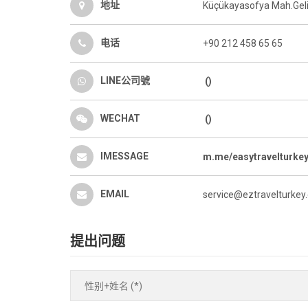
地址
Küçükayasofya Mah.Gelin
电话
+90 212 458 65 65
LINE公司號
()
WECHAT
()
IMESSAGE
m.me/easytravelturke
EMAIL
service@eztravelturkey
提出问题