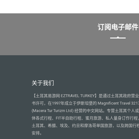
订阅电子邮件
关于我们
【土耳其易游网 EZTRAVEL TURKEY】是通过土耳其政府营
书许可，在1997年成立于伊斯坦堡的 Magnificent Travel 321
(Macera Tur Turizm Ltd) 经营的中文网站。专营土耳其个人
体各式行程、FIT半自助行程、蜜月旅游、私人量身订作行程
土耳其、希腊、埃及、约旦和摩洛哥单国旅游，以及跨国行
安排。