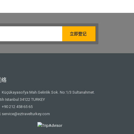
联络
Küçükayasofya Mah.Gelinlik Sok. No:1/3 Sultanahmet.
tih Istanbul 34122 TURKEY
+90 212 458 65 65
service@eztravelturkey.com