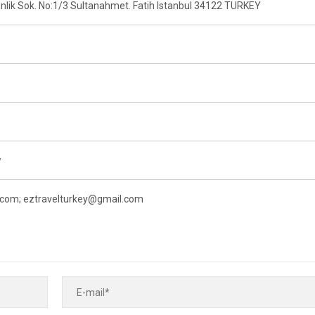
lik Sok. No:1/3 Sultanahmet. Fatih Istanbul 34122 TURKEY
y
.com; eztravelturkey@gmail.com