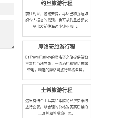
约旦旅游行程
前往约旦，游览安曼，马达巴和瓦迪如
姆令人振奋的景观。也可从约旦首都安
曼出发前往海边小镇亚喀巴。
摩洛哥旅游行程
EzTravelTurkey的摩洛哥之旅提供经验
丰富的当地导游，一流酒店和撒哈拉露
营地。精选的摩洛哥旅行风格各异。
土希旅游行程
这里有结合土耳其和希腊的经济实惠的
旅行套餐。以合理的价格购买高质量的
土耳其和希腊旅行团。