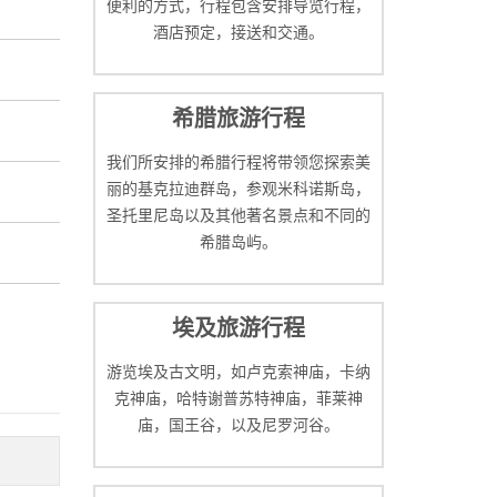
便利的方式，行程包含安排导览行程，
酒店预定，接送和交通。
希腊旅游行程
我们所安排的希腊行程将带领您探索美
丽的基克拉迪群岛，参观米科诺斯岛，
圣托里尼岛以及其他著名景点和不同的
希腊岛屿。
埃及旅游行程
游览埃及古文明，如卢克索神庙，卡纳
克神庙，哈特谢普苏特神庙，菲莱神
庙，国王谷，以及尼罗河谷。