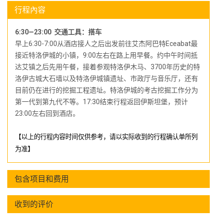
行程內容
6:30—23:00 交通工具：搭车
早上6:30-7:00从酒店接人之后出发前往艾杰阿巴特Eceabat最
接近特洛伊城的小镇，9:00左右在路上用早餐。约中午时间抵
达艾镇之后先用午餐，接着参观特洛伊木马、3700年历史的特
洛伊古城大石墙以及特洛伊城镇遗址、市政厅与音乐厅，还有
目前仍在进行的挖掘工程遗址。特洛伊城的考古挖掘工作分为
第一代到第九代不等。17:30结束行程返回伊斯坦堡，预计
23:00左右回到酒店。
【以上的行程
内容
时间仅供参考，请以实际收到的行程确认单所列
为准】
包含项目和费用
收到的评价