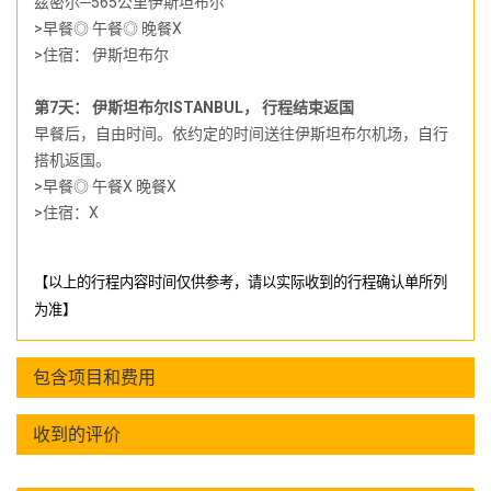
兹密尔─565公里伊斯坦布尔
>早餐◎ 午餐◎ 晚餐X
>住宿：
伊斯坦布尔
第7天： 伊斯坦布尔ISTANBUL， 行程结束返国
早餐后，自由时间。依约定的时间送往伊斯坦布尔机场，自行
搭机返国。
>早餐◎ 午餐X 晚餐X
>住宿：X
【以上的行程
内容
时间仅供参考，请以实际收到的行程确认单所列
为准】
包含项目和费用
收到的评价