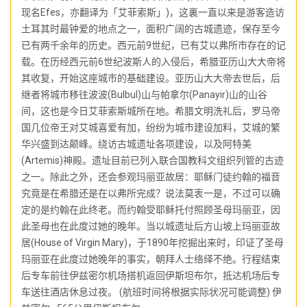
现名Efes，亦翻译为「艾菲索斯」)，这裏一直以来是游客造访
土耳其时最钟爱的地点之一，面积广阔的古城遗迹，保存至今
已有两千余年的历史。西元前9世纪，已有艾以弗所市存在的记
载。在历经西元前6世纪波斯人的入侵后，希腊亚历山大大帝将
其收复，开始这座城市的基础建设。亚历山大大帝去世后，后
继者将城市移往波波(Bulbul)山与帕拿尔(Panayir)山的山谷
间，这也是今日艾菲索斯城所在地。希腊文明洗礼后，罗马帝
国几位帝王对艾城喜爱有加，纷纷为城市建设加料，艾城的繁
华兴盛到达颠峰。绕访古城遗址各项建设，以及阿特美
(Artemis)神殿。遗址目前已列入联合国教科文组织列管的古迹
之一。除此之外，还会参观玛丽亚故居：耶稣门徒约翰的福音
究竟是在希腊还是在以弗所完成？说法莫衷一是，不过可以确
定的是约翰在此终老。而约翰受耶稣托付照顾圣母玛丽亚，因
此圣母也在此度过她的晚年。当以城遗址后方山坡上玛丽亚故
居(House of Virgin Mary)，于1890年挖掘出来时，印证了圣母
玛丽亚在此度过她晚年的事实，朝拜人士络绎不绝。行程结束
后专车前往伊兹密尔机场搭机返回伊斯坦布尔，抵达机场后专
车送往酒店休息过夜。 (航班时间将根据实际状况可能调整) 伊