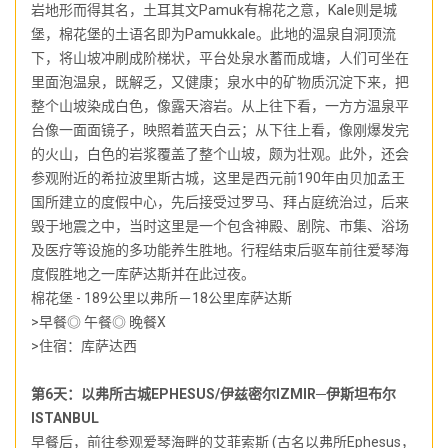
岩地形而得其名，土耳其文Pamuk有棉花之意，Kale则是城
堡，棉花堡的土语名即为Pamukkale。此地的温泉自洞顶流
下，将山坡冲刷成阶梯状，平台处泉水蓄而成塘，人们可坐在
里面泡温泉，既解乏，又健康；泉水中的矿物质沉淀下来，把
整个山坡染成白色，像露天溶岩。从上往下看，一方方温泉平
台像一面面镜子，映照着蓝天白云；从下往上看，像刚爆发完
的火山，白色的岩浆覆盖了整个山坡，颇为壮观。此外，还会
参观附近的希拉波里斯古城，这里是西元前190年由贝加孟王
国所建立的度假中心，先后接受过罗马、拜占庭统治过，后来
毁于地震之中，当时这里是一个包含神殿、剧院、市集、浴场
及医疗等设施的多功能养生胜地。行程结束后驱车前往爱琴海
度假胜地之一库萨达斯并在此过夜。
棉花堡 - 189公里以弗所－18公里库萨达斯
>早餐◎ 午餐◎ 晚餐X
>住宿：库萨达西
第6天：以弗所古城EPHESUS/伊兹密尔IZMIR─伊斯坦布尔
ISTANBUL
早餐后，前往参观爱琴海畔的艾菲索斯 (古名以弗所Ephesus，