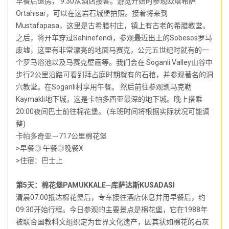
早餐后退房， 9:30从酒店接客。游览开始时参观欧塔希萨
Ortahisar，可以在这岩石城堡拍照。接着将来到
Mustafapasa，这里是古希腊村庄，镇上有古老的希腊教堂。
之后，将开车穿过Sahinefendi，参观最近出土的Sobesos罗马
废墟，这里有非常漂亮的地面马赛克，公元五世纪时就有的一
个罗马浴池以及马赛克壁画等。我们会在 Soganli Valley山谷中
步行2公里沿路可看到拜占庭时期就有的石棺，并参观著名的洞
穴教堂。在Soganli村享用午餐。 然后前往参观凯马克勒
Kaymakli地下城，这是卡帕多西亚最深的地下城。晚上搭乘
20:00夜间巴士前往棉花堡。 (车班时间将根据实际状况可能调
整)
卡帕多奇亚－717公里棉花堡
>早餐◎ 午餐◎晚餐X
>住宿：巴士上
第5天：棉花堡PAMUKKALE─库萨达斯KUSADASI
清晨07:00抵达棉花堡后，专车接往酒店休息并用早餐后，约
09:30开始行程。今日参观的主要景点是棉花堡，它在1988年
被联合国教科文组织定为世界文化遗产，因其状如棉花的石灰