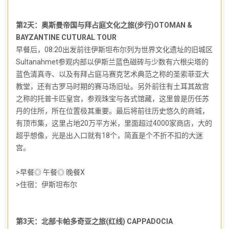
第2天：奥斯曼帝国与拜占庭文化之旅(步行)OTOMAN &
BAYZANTINE CUTURAL TOUR
早餐后，08:20出发前往伊斯坦布尔列为世界文化遗址的旧城区
Sultanahmet参观内部以伊斯兰蓝色磁砖与少数有六根尖塔的
蓝色清真寺、以及有拜占庭马赛克艺术典范之称的圣索菲亚大
教堂，还有古罗马时期的赛马场旧址。另外前往有土耳其故宫
之称的托普卡匹皇宫，参观珠宝与各式馆藏，这里曾是历任苏
丹的住所，所在位置极其重要。最后将前往历史悠久的商城，
有顶市集，这里占地20万平方米，里面超过4000家商店，大的
超乎想像，光是出入口就有18个，简直是个不折不扣的大迷
宫。
>早餐◎ 午餐◎ 晚餐X
>住宿：伊斯坦布尔
第3天：北部卡帕多奇亚之旅(红线) CAPPADOCIA