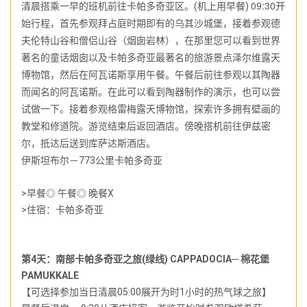
09:30
清晨搭乘一早的班机前往卡帕多奇亚区。(机上用早餐)
开
始行程，首先参观拜占庭时期即有的乌其沙城堡，接着参观德
夫伦特山谷和僧侣山谷（烟囱岩林），在那里您可以看到世界
著名的童话烟囱以及卡帕多奇亚最著名的旅游景点泽尔维露天
博物馆，然后在阿瓦诺斯享用午餐。午餐后前往参观以其陶器
而闻名的阿瓦诺斯。在此可以看到陶器制作的演示，也可以尝
试做一下。接着参观格雷梅露天博物馆，探索许多拥有壁画的
教堂和修道院。游览结束后返回酒店。
傍晚搭机前往伊兹密
尔，抵达后送到库萨达斯酒店。
伊斯坦布尔－773公里卡帕多奇亚
>早餐◎ 午餐◎ 晚餐X
>住宿：卡帕多奇亚
第4天：南部卡帕多奇亚之旅(绿线) CAPPADOCIA─ 棉花堡
PAMUKKALE
【可选择参加当日清晨05:00展开为时1小时的热气球之旅】