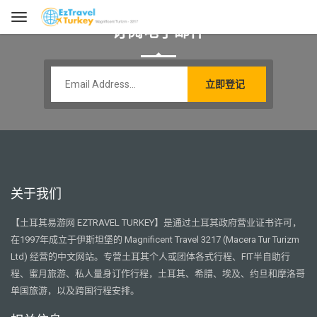
订阅电子邮件
关于我们
【土耳其易游网 EZTRAVEL TURKEY】是通过土耳其政府营业证书许可，
在1997年成立于伊斯坦堡的 Magnificent Travel 3217 (Macera Tur Turizm
Ltd) 经营的中文网站。专营土耳其个人或团体各式行程、FIT半自助行
程、蜜月旅游、私人量身订作行程，土耳其、希腊、埃及、约旦和摩洛哥
单国旅游，以及跨国行程安排。