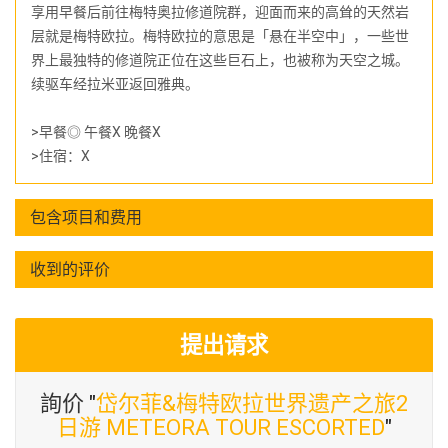
享用早餐后前往梅特奥拉修道院群，迎面而来的高耸的天然岩
层就是梅特欧拉。梅特欧拉的意思是「悬在半空中」，一些世
界上最独特的修道院正位在这些巨石上，也被称为天空之城。
续驱车经拉米亚返回雅典。
>早餐◎ 午餐X 晚餐X
>住宿：X
包含项目和费用
收到的评价
提出请求
詢价 "
岱尔菲&梅特欧拉世界遗产之旅2
日游 METEORA TOUR ESCORTED
"