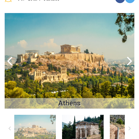
Next
Previous
Athens