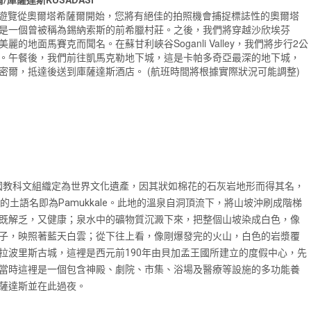
00。遊覽從奧爾塔希薩爾開始，您將有絕佳的拍照機會捕捉標誌性的奧爾塔
是一個曾被稱為錫納索斯的前希臘村莊。之後，我們將穿越沙欣埃芬
美麗的地面馬賽克而聞名。
Soganli Valley
2
在蘇甘利峽谷
，我們將步行
公
。午餐後，我們前往凱馬克勒地下城，這是卡帕多奇亞最深的地下城，
密爾，抵達後送到庫薩達斯酒店。 (航班時間將根據實際狀況可能調整)
聯合國教科文組織定為世界文化遺產，因其狀如棉花的石灰岩地形而得其名，
堡的土語名即為Pamukkale。此地的溫泉自洞頂流下，將山坡沖刷成階梯
既解乏，又健康；泉水中的礦物質沉澱下來，把整個山坡染成白色，像
子，映照著藍天白雲；從下往上看，像剛爆發完的火山，白色的岩漿覆
拉波里斯古城，這裡是西元前190年由貝加孟王國所建立的度假中心，先
當時這裡是一個包含神殿、劇院、市集、浴場及醫療等設施的多功能養
庫薩達斯並在此過夜。