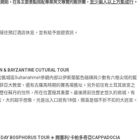
至少兩人以上方能成行
。
堡開始，在各主要景點搭配專業英文導覽的散拚團，
接往預訂酒店休息，並有給予旅遊資訊。
AYZANTINE CUTURAL TOUR
舊城區Sultanahmet參觀內部以伊斯蘭藍色磁磚與少數有六根尖塔的藍
菲亞大教堂，還有古羅馬時期的賽馬場舊址。另外前往有土耳其故宮之
歷任蘇丹的住所，所在位置極其重要。最後將前往歷史悠久的商城，有
商店，大的超乎想像，光是出入口就有18個，簡直是個不折不扣的大迷宮。
AY BOSPHORUS TOUR
✈️ 開塞利/卡帕多奇亞CAPPADOCIA