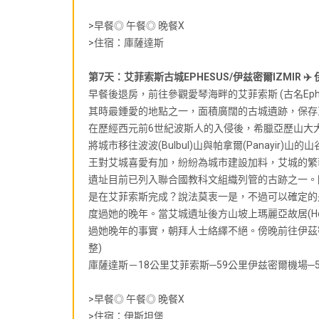
>早餐◎ 午餐◎ 晚餐X
>住宿：庫薩達斯
第7天：艾菲索斯古城EPHESUS/伊兹密爾IZMIR ✈️ 
早餐後退房，前往參觀愛琴海畔的艾菲索斯 (古名Eph
其時最鍾愛的地點之一，面積廣闊的古城遺跡，保存
在歷經西元前6世紀波斯人的入侵後，希臘亞歷山大
將城市移往波波(Bulbul)山與帕拿爾(Panayi
王對艾城喜愛有加，紛紛為城市建設加料，艾城的繁華興
遺址目前已列入聯合國教科文組織列管的古跡之一。
是在艾菲索斯完成？說法莫衷一是，不過可以確定的
度過她的晚年。當艾城遺址後方山坡上瑪麗亞故居(House
過她晚年的事實，朝拜人士絡繹不絕。傍晚前往伊茲密
整)
庫薩達斯－18公里艾菲索斯─59公里伊兹密爾機場─
>早餐◎ 午餐◎ 晚餐X
>住宿：伊斯坦堡