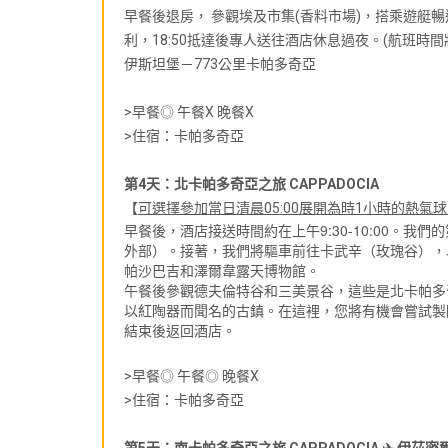
早餐後退房， 參觀埃及市集(香料市場)，搭乘遊艇暢遊
利，18:50抵達後專人送往酒店休息過夜。(航班時
伊斯坦堡－773公里卡帕多奇亞
>早餐◎ 午餐X 晚餐X
>住宿：卡帕多奇亞
第4天：北卡帕多奇亞之旅 CAPPADOCIA
【
可選擇參加當日清晨05:00展開為時1小時的熱氣
早餐後，酒店接送時間約在上午9:30-10:00。
外部）。接著，我們將驅車前往卡武辛（玫瑰谷），
帕沙巴吉和澤爾韋露天博物館。
午餐後參觀德夫倫特谷和三美景谷，這些是北卡帕多
以紅陶器而聞名的古鎮。在這裡，您將有機會嘗試製
結束後返回酒店。
>早餐◎ 午餐◎ 晚餐X
>住宿：卡帕多奇亞
第5天：南卡帕多奇亞之旅 CAPPADOCIA ✈️ 伊茲密爾