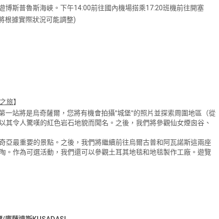
博斯普魯斯海峽。下午14:00前往國內機場搭乘17:20班機前往開塞
間將根據實際狀況可能調整)
球之旅
】
我們的第一站將是烏奇薩爾，您將有機會拍攝"城堡"的照片並探索周圍地區（從
以其令人驚嘆的紅色岩石地貌而聞名。之後，我們將參觀仙女煙囪谷、
奇亞最重要的景點。之後，我們將繼續前往烏爾古普和阿瓦諾斯這兩座
陶。作為可選活動，我們還可以參觀土耳其地毯和地毯製作工廠。遊覽
/庫薩達斯KUSADASI