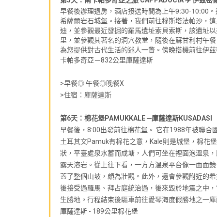
早餐後辦理退房，酒店接送時間為上午9:30-10:
希薩爾岩石城堡。接著，我們前往穆斯塔法帕沙，這
迪，並參觀最近發掘的羅馬遺址索貝索斯，該遺址以
里，並參觀其著名的洞穴教堂，隨後在蘇甘利村午餐
傍晚搭機前往伊茲
為您提供對古代生活的迷人一瞥。
卡帕多奇亞－832公里庫薩達斯
>早餐◎ 午餐◎晚餐X
>住宿：庫薩達斯
第6天：棉花堡PAMUKKALE ─庫薩達斯KUSADASI
早餐後，8:00出發前往棉花堡。 它在1988年被
土耳其文Pamuk有棉花之意，Kale則是城堡，棉花
狀，平臺處泉水蓄而成塘，人們可坐在裡面泡溫泉，
露天溶岩。從上往下看，一方方溫泉平台像一面面鏡
蓋了整個山坡，頗為壯觀。此外，還會參觀附近的希
後接受過羅馬、拜占庭統治過，後來毀於地震之中，
生勝地。行程結束後驅車前往愛琴海度假勝地之一
庫薩達斯 - 189公里棉花堡