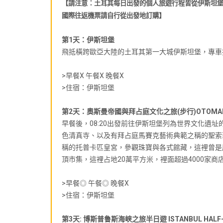
【請注意：土耳其每日出發的個人旅遊行程皆從伊斯坦
國際往返機票請自行從出發地訂購】
第1天：伊斯坦堡
飛抵橫跨歐亞大陸的土耳其第一大城伊斯坦堡，專車
>早餐X 午餐X 晚餐X
>住宿：伊斯坦堡
第2天：奧斯曼帝國與拜占庭文化之旅(步行)OTOMAN & B
早餐後，08:20出發前往伊斯坦堡列為世界文化遺址的
色清真寺、以及有拜占庭馬賽克藝術典範之稱的聖索
稱的托普卡匹皇宮，參觀珠寶與各式館藏，這裡曾是
頂市集，這裡占地20萬平方米，裡面超過4000家
>早餐◎ 午餐◎ 晚餐X
>住宿：伊斯坦堡
第3天: 博斯普鲁斯海峡之旅半日遊 ISTANBUL HALF-D