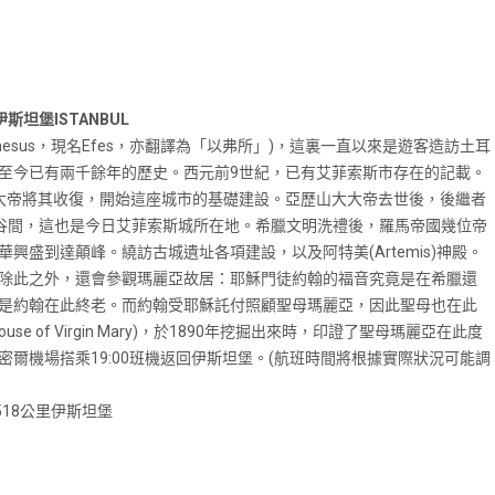
伊斯坦堡ISTANBUL
esus，現名Efes，亦翻譯為「以弗所」)，這裏一直以來是遊客造訪土耳
至今已有兩千餘年的歷史。西元前9世紀，已有艾菲索斯市存在的記載。
大帝將其收復，開始這座城市的基礎建設。亞歷山大大帝去世後，後繼者
r)山的山谷間，這也是今日艾菲索斯城所在地。希臘文明洗禮後，羅馬帝國幾位帝
盛到達顛峰。繞訪古城遺址各項建設，以及阿特美(Artemis)神殿。
除此之外，還會參觀瑪麗亞故居：耶穌門徒約翰的福音究竟是在希臘還
是約翰在此終老。而約翰受耶穌託付照顧聖母瑪麗亞，因此聖母也在此
 of Virgin Mary)，於1890年挖掘出來時，印證了聖母瑪麗亞在此度
爾機場搭乘19:00班機返回伊斯坦堡。(航班時間將根據實際狀況可能調
518公里伊斯坦堡