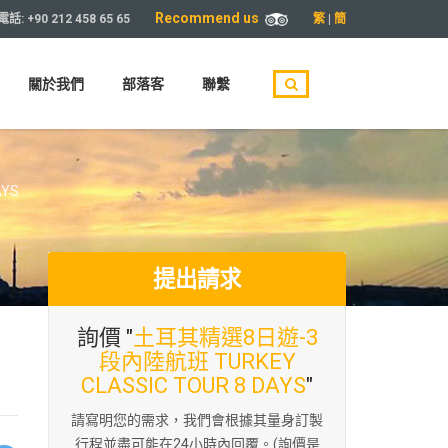
Recommend us
繁
|
簡
電話:
+90 212 458 65 65
關於我們
部落客
聯繫
AYS
提出請求
詢價 "
土耳其精選8日遊-3
段內陸航班 TURKEY
CLASSIC TOUR 8 DAYS
"
請寫明您的需求，我們會根據其量身訂製
行程並盡可能在24小時內回覆。(詢價是